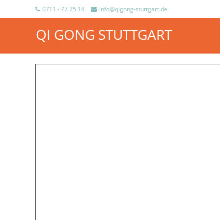
0711 - 77 25 14
info@qigong-stuttgart.de
QI GONG STUTTGART